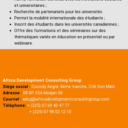
et universitaires ;
Recherche de partenariats pour les universités
Permet la mobilité internationale des étudiants ;
Inscrit des étudiants dans les universités canadiennes ;
Offre des formations et des séminaires sur des
thématiques variés en éducation en présentiel ou par
webinaire.
Africa Development Consulting Group
Siège social :
Cocody Angré, 8ème tranche, Cité Don Melo
Adresse :
08 BP 354 Abidjan 08
Courriel :
adcg@africadevelopmentconsultingroup.com
Téléphone:
+ (225) 07 69 43 47 77
+ (225) 07 98 02 12 10