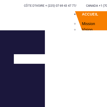
CÔTE D'IVOIRE + (225) 07 69 43 47 77
/
CANADA +1 (70
ACCUEIL
Mission
Vision
Valeurs
Devise
QUI NOUS S
SERVICES
INGÉNIERIE
TERRITORIA