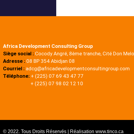
Africa Development Consulting Group
Siège social :
Cocody Angré, 8ème tranche, Cité Don Mel
Adresse :
08 BP 354 Abidjan 08
Courriel :
adcg@africadevelopmentconsultingroup.com
Téléphone:
+ (225) 07 69 43 47 77
+ (225) 07 98 02 12 10
© 2022. Tous Droits Réservés | Réalisation www.tinco.ca