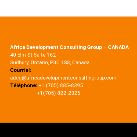
Africa Development Consulting Group – CANADA
o
40 Elm St Suite 162
Sudbury, Ontario, P3C 1S8, Canada
Courriel:
adcg@africadevelopmentconsultingroup.com
Téléphone:
+1 (705) 885-8395
+1(705) 822-2326