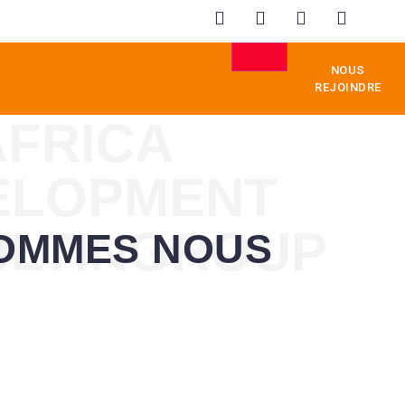
NOUS
REJOINDRE
AFRICA
ELOPMENT
LTINGROUP
SOMMES NOUS
GEMENT
ÉDUCATION
IMMOBILIER