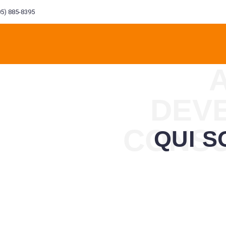
5) 885-8395
DEV
OMMES
CONSU
QUI 
INGÉNIERIE
INVESTISSEMENT
BTP
MANA
LE
ENVIRONNEMENTALE
FINANCIER