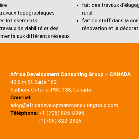
ère
fait des travaux d’élaga
 travaux topographiques
rural;
des lotissements
fait du staff dans la con
travaux de viabilité et des
rénovation et la décorat
ments aux différents réseaux
Africa Development Consulting Group – CANADA
o
40 Elm St Suite 162
Sudbury, Ontario, P3C 1S8, Canada
Courriel:
adcg@africadevelopmentconsultingroup.com
Téléphone:
+1 (705) 885-8395
+1(705) 822-2326