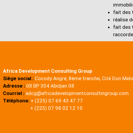
immobili
fait des
réalise 
fait des 
raccorde
Africa Development Consulting Group
Siège social :
Cocody Angré, 8ème tranche, Cité Don Mel
Adresse :
08 BP 354 Abidjan 08
Courriel :
adcg@africadevelopmentconsultingroup.com
Téléphone:
+ (225) 07 69 43 47 77
+ (225) 07 98 02 12 10