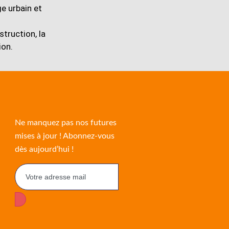
ge urbain et
struction, la
ion.
Ne manquez pas nos futures
mises à jour ! Abonnez-vous
dès aujourd’hui !