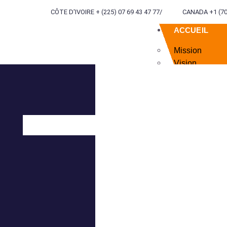
CÔTE D'IVOIRE + (225) 07 69 43 47 77
/
CANADA +1 (70
ACCUEIL
Mission
Vision
Valeurs
Devise
QUI NOUS S
SERVICES
INGÉNIERIE
TERRITORIA