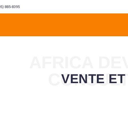
5) 885-8395
AFRICA D
OMMES
CONSUL
VENTE ET
INGÉNIERIE
INVESTISSEMENT
BTP
MANA
LE
ENVIRONNEMENTALE
FINANCIER