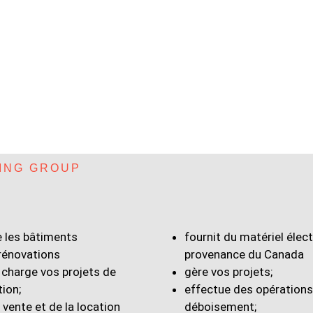
PE
S
ING GROUP
E
e les bâtiments
fournit du matériel élec
 rénovations
provenance du Canada
 charge vos projets de
gère vos projets;
tion;
effectue des opérations
a vente et de la location
déboisement;