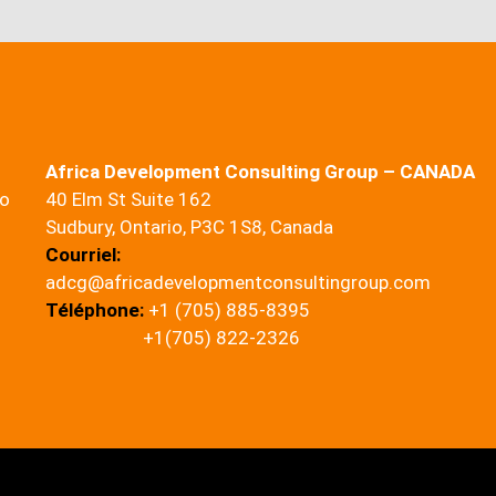
Africa Development Consulting Group – CANADA
lo
40 Elm St Suite 162
Sudbury, Ontario, P3C 1S8, Canada
Courriel:
adcg@africadevelopmentconsultingroup.com
Téléphone:
+1 (705) 885-8395
+1(705) 822-2326