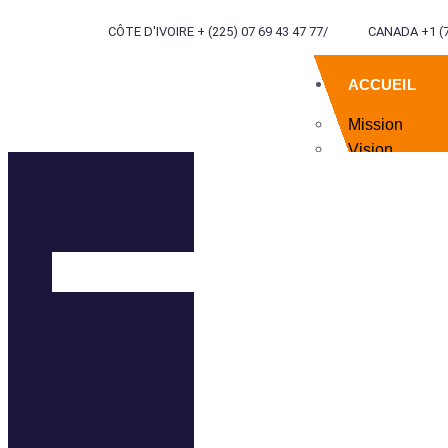
CÔTE D'IVOIRE + (225) 07 69 43 47 77
/
CANADA +1 (7
ACCUEIL
Mission
Vision
Valeurs
Devise
QUI NOUS S
SERVICES
INGÉNIERIE
TERRITORI