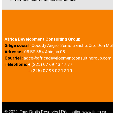
Africa Development Consulting Group
Siège social :
Cocody Angré, 8ème tranche, Cité Don Me
Adresse :
08 BP 354 Abidjan 08
Courriel :
adcg@africadevelopmentconsultingroup.com
Téléphone:
+ (225) 07 69 43 47 77
+ (225) 07 98 02 12 10
© 2022. Tous Droits Réservés | Réalisation www.tinco.ca