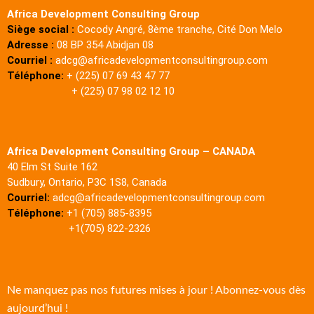
Africa Development Consulting Group
Siège social :
Cocody Angré, 8ème tranche, Cité Don Melo
Adresse :
08 BP 354 Abidjan 08
Courriel :
adcg@africadevelopmentconsultingroup.com
Téléphone:
+ (225) 07 69 43 47 77
+ (225) 07 98 02 12 10
Africa Development Consulting Group – CANADA
40 Elm St Suite 162
Sudbury, Ontario, P3C 1S8, Canada
Courriel:
adcg@africadevelopmentconsultingroup.com
Téléphone:
+1 (705) 885-8395
+1(705) 822-2326
Ne manquez pas nos futures mises à jour ! Abonnez-vous dès
aujourd’hui !